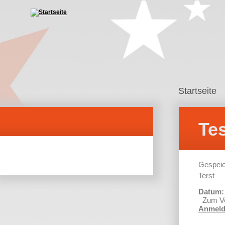
Startseite
Te
Gespeic
Terst
Datum
Zum Ve
Anmel