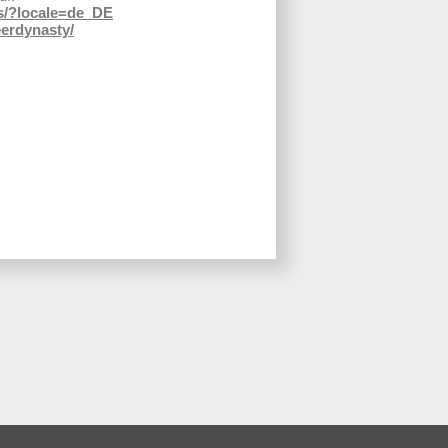
s/?locale=de_DE
erdynasty/